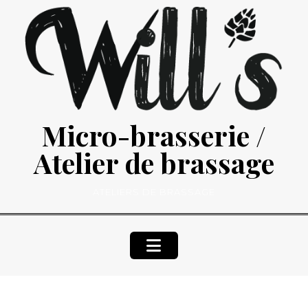
Skip
to
content
Micro-brasserie /
Atelier de brassage
ATELIERS DE BRASSAGE