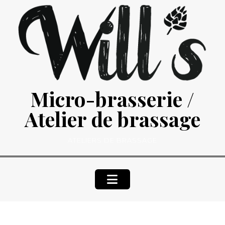
Skip
to
content
Micro-brasserie /
Atelier de brassage
ATELIERS DE BRASSAGE