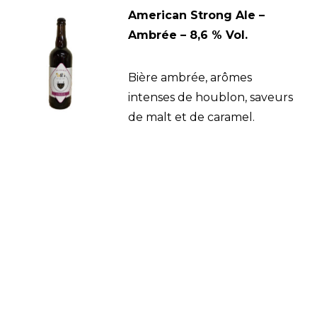
American Strong Ale –
Ambrée – 8,6 % Vol.
Bière ambrée, arômes
intenses de houblon, saveurs
de malt et de caramel.
Microbrasserie Nantes – Offrir un atelier
brassage – Nantes – Faire sa bière maison –
Artisan brasseur – formation brasseur
professionnelle – Angers – Pays de La Loire –
Loire Atlantique – 44 – 49 – Paris – Bio – Bières
artisanales