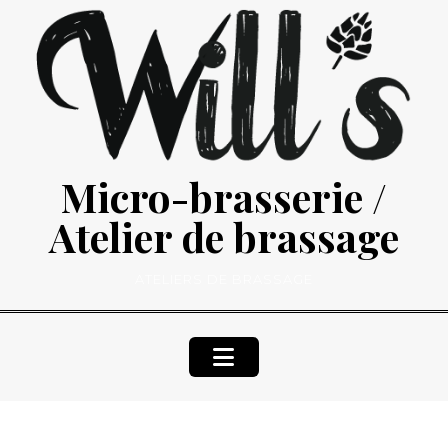
Skip
to
content
Micro-brasserie /
Atelier de brassage
ATELIERS DE BRASSAGE