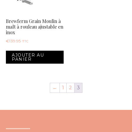
Brewferm Grain Moulin à
malt à rouleau ajustable en
inox
€
139.95
TTC
AJOUTER AU
PANIER
←
1
2
3