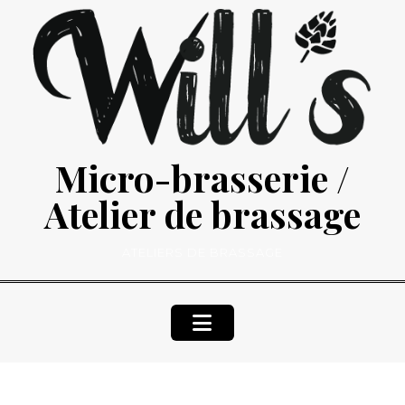
Skip
to
content
Micro-brasserie /
Atelier de brassage
ATELIERS DE BRASSAGE