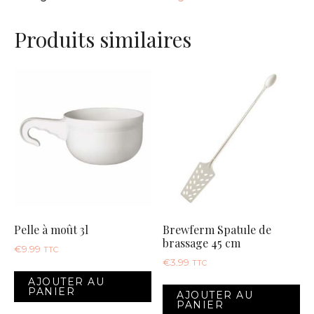
PAPIER
Produits similaires
PH
5,2-
6,8
Pelle à moût 3l
Brewferm Spatule de
brassage 45 cm
€
9.99
TTC
€
3.99
TTC
AJOUTER AU
PANIER
AJOUTER AU
PANIER