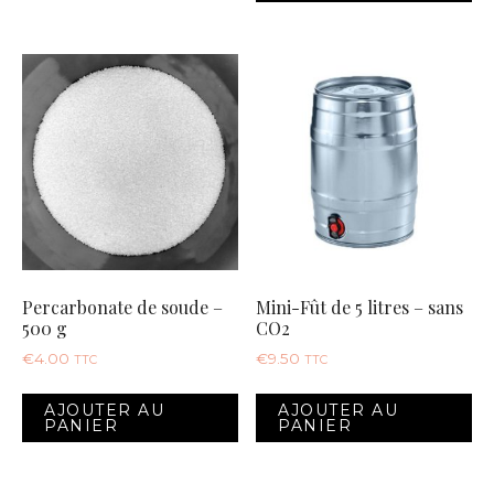
Percarbonate de soude –
Mini-Fût de 5 litres – sans
500 g
CO2
€
4.00
€
9.50
TTC
TTC
AJOUTER AU
AJOUTER AU
PANIER
PANIER