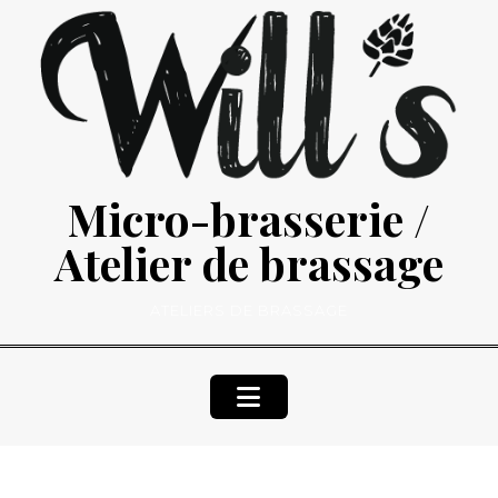
Skip
to
content
Micro-brasserie /
Atelier de brassage
ATELIERS DE BRASSAGE