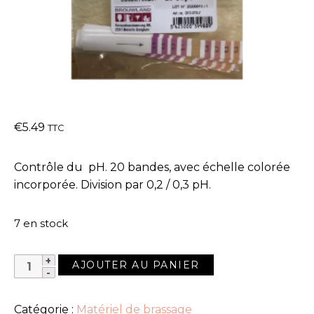
€
5.49
TTC
Contrôle du pH. 20 bandes, avec échelle colorée
incorporée. Division par 0,2 / 0,3 pH.
7 en stock
QUANTITÉ
AJOUTER AU PANIER
DE
20
Catégorie :
Matériel de brassage
BANDELETTES