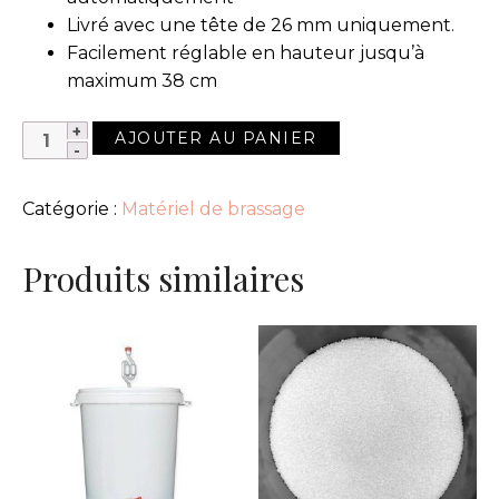
Livré avec une tête de 26 mm uniquement.
Facilement réglable en hauteur jusqu’à
maximum 38 cm
QUANTITÉ
AJOUTER AU PANIER
DE
CAPSULEUSE
Catégorie :
Matériel de brassage
BREWFERM
-
Produits similaires
26MM