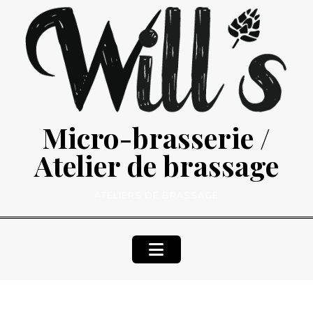
Skip
to
content
Micro-brasserie /
Atelier de brassage
ATELIERS DE BRASSAGE