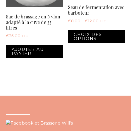
page
Seau de fermentation avec
du
barboteur
produit
Sac de brassage en Nylon
€
8.00
–
€
12.00
TTC
adapté à la cuve de 33
litres
Ce
CHOIX DES
€
35.00
pr
TTC
OPTIONS
a
AJOUTER AU
pl
PANIER
va
Le
op
pe
êt
ch
su
la
pa
d