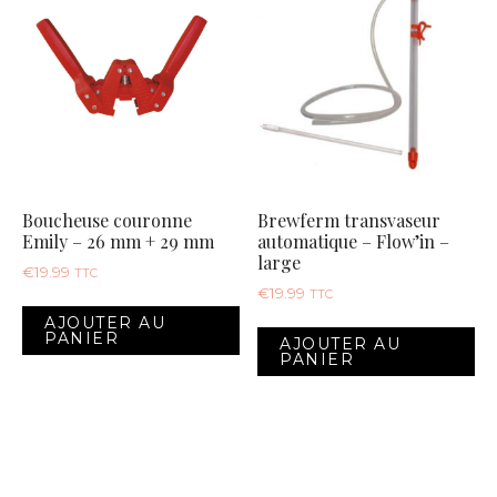
Boucheuse couronne
Brewferm transvaseur
Emily – 26 mm + 29 mm
automatique – Flow’in –
large
€
19.99
TTC
€
19.99
TTC
AJOUTER AU
PANIER
AJOUTER AU
PANIER