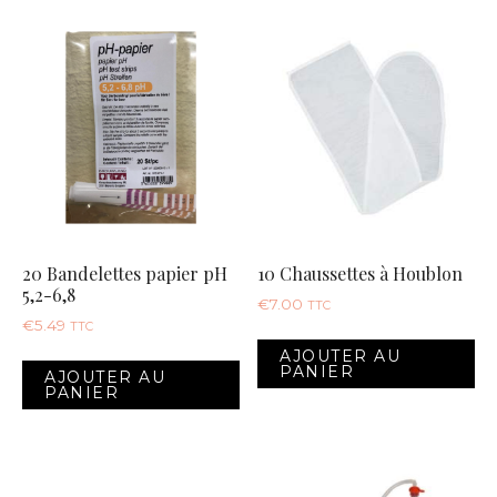
20 Bandelettes papier pH
10 Chaussettes à Houblon
5,2-6,8
€
7.00
TTC
€
5.49
TTC
AJOUTER AU
PANIER
AJOUTER AU
PANIER