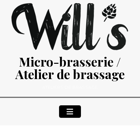
Skip
to
content
Micro-brasserie /
Atelier de brassage
ATELIERS DE BRASSAGE