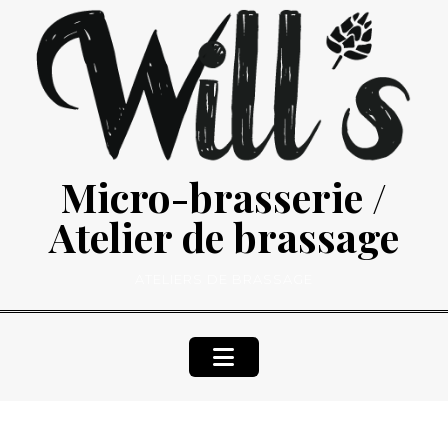
Skip
to
content
Micro-brasserie /
Atelier de brassage
ATELIERS DE BRASSAGE