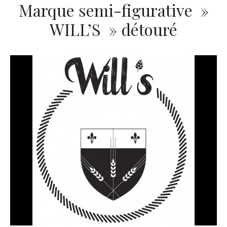
Marque semi-figurative »
WILL’S » détouré