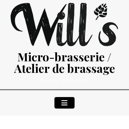
Skip
to
content
Micro-brasserie /
Atelier de brassage
ATELIERS DE BRASSAGE