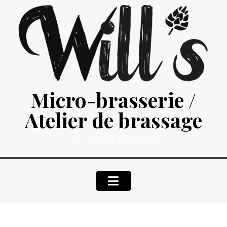
Skip
to
content
Micro-brasserie /
Atelier de brassage
ATELIERS DE BRASSAGE