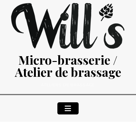
Skip
to
content
Micro-brasserie /
Atelier de brassage
ATELIERS DE BRASSAGE