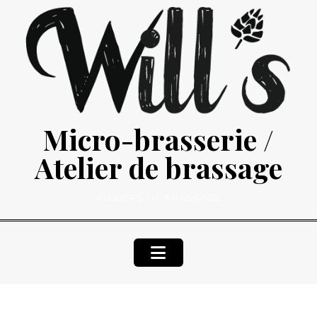
Skip
to
content
Micro-brasserie /
Atelier de brassage
ATELIERS DE BRASSAGE