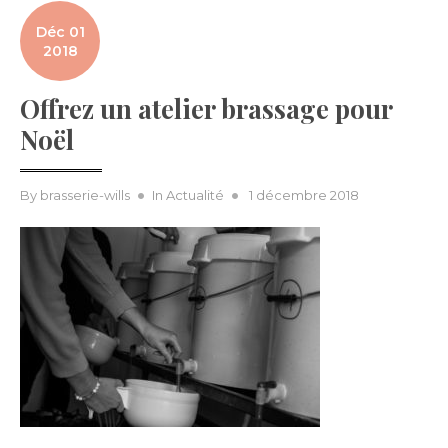
Déc 01
2018
Offrez un atelier brassage pour
Noël
Posted
By
brasserie-wills
In
Actualité
1 décembre 2018
on