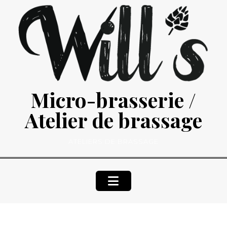
Skip
to
content
Micro-brasserie /
Atelier de brassage
ATELIERS DE BRASSAGE