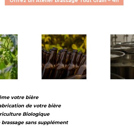
Offrez un Atelier brassage Tout Grain – 4h
même votre bière
abrication de votre bière
riculture Biologique
e brassage sans supplément